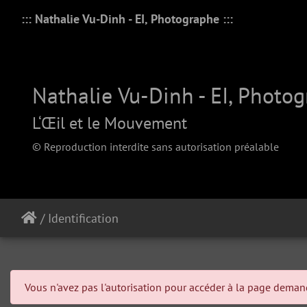
::: Nathalie Vu-Dinh - EI, Photographe :::
Nathalie Vu-Dinh - EI, Photo
L‘Œil et le Mouvement
© Reproduction interdite sans autorisation préalable
/
Identification
Vous n'avez pas l'autorisation pour accéder à la page dema