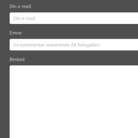
Din e-mail
Emne
Besked