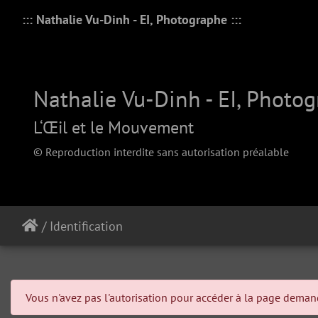
::: Nathalie Vu-Dinh - EI, Photographe :::
Nathalie Vu-Dinh - EI, Photo
L‘Œil et le Mouvement
© Reproduction interdite sans autorisation préalable
/
Identification
Vous n'avez pas l'autorisation pour accéder à la page dema